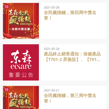
2021-05-28
全民瘋猜錢，第四周中獎名
單！
2021-05-24
產品終止銷售通知：保健產品
【T701-2 昇衡肽】、【T911-
2 養護能營養液】、【T912-3
欣護能營養液】在庫商品即將
銷售完畢將不再販售
2021-05-21
全民瘋猜錢，第三周中獎名
單！