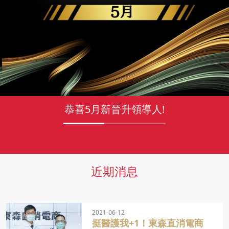
恭喜5月新晉升領導人!
近期消息
2021-06-12
挺醫護我+1！東森直消電商