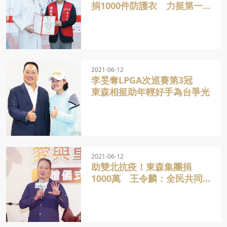
捐1000件防護衣 力挺第一
線英雄
2021-06-12
李旻奪LPGA次巡賽第3冠
東森相挺助年輕好手為台爭光
2021-06-12
助雙北抗疫！東森集團捐
1000萬 王令麟：全民共同
守護家園