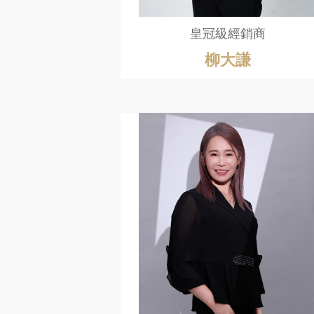
皇冠級經銷商
柳大謙