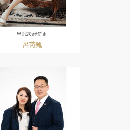
皇冠級經銷商
呂芮甄