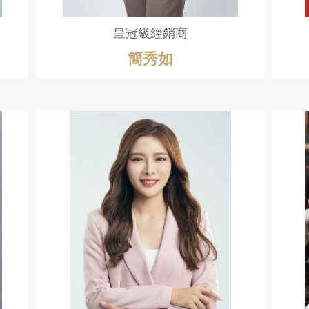
皇冠級經銷商
簡秀如