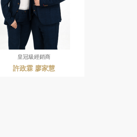
皇冠級經銷商
許政霖 廖家慧