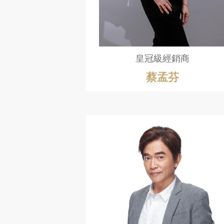
皇冠級經銷商
蔡孟芬