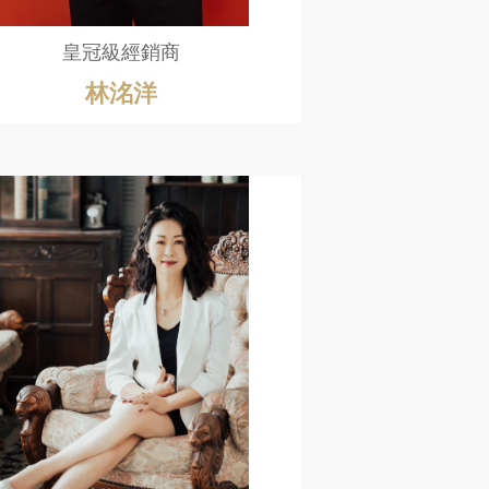
皇冠級經銷商
林洺洋