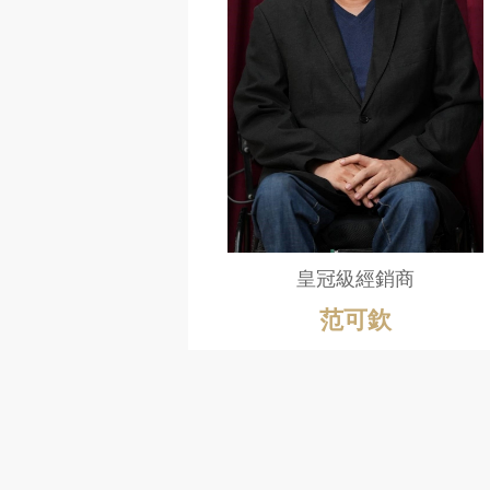
皇冠級經銷商
范可欽