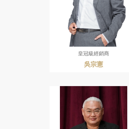
皇冠級經銷商
吳宗憲