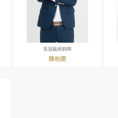
皇冠級經銷商
陳柏榮