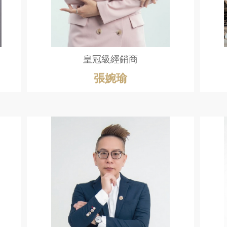
皇冠級經銷商
張婉瑜