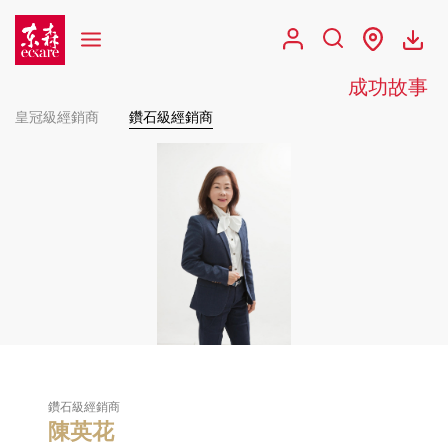
成功故事
皇冠級經銷商
鑽石級經銷商
鑽石級經銷商
陳英花