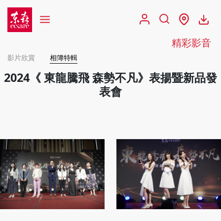
精彩影音
影片欣賞
相簿特輯
2024《 東龍騰飛 森勢不凡》表揚暨新品發
表會