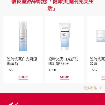
優良產品帶給您「健康美麗的完美生
活」
逆時光亮白光妍潔
逆時光亮白光妍防
逆時光
顏慕斯
曬乳SPF50+
妝膏
★★★
T659
T658
T657
SHOP
SHOP
S
更多商品